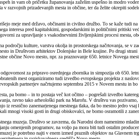
uspeh in vam ob pričetku županovanja zaželim uspešno in modro vodenj
a v razvojnih prizadevanjih mesta in občine, ter da želite okrepiti sode
rišejo meje med državo, občinami in civilno družbo. To se kaže tudi na 
ega interesa pred kapitalskimi, gospodarskimi in političnimi pritiski vedn
dgovorni za upravljanje s vsakodnevnimi življenjskimi procesi mesta, obč
na področju kulture, varstva okolja in prostorskega načrtovanja, se v z
mesto in Društvom arhitektov Dolenjske in Bele krajine. Po drugi strani 
estne občine Novo mesto, npr. za praznovanje 650. letnice Novega mest
dgovornost za pripravo osrednjega zbornika in simpozija ob 650. letni
i iz pobratenih mest organiziramo tudi izvedbo evropskega proj
kih partnerjev načrtujemo septembra 2015 v Novem mestu in bo v ce
mesta, pa bomo – in to postaja več kot očitno – pogrešali izvedbo kate
ovanja, ravno tako arheološki park na Marofu. V društvu vas pozivamo, 
jo iz resnično zanemarjenega mestnega tlaka, da bo mestno jedro vsaj kol
skali mnogi visoki gosti in drugi obiskovalci, ne bomo osramotili z za
estnega muzeja. Društvo se zavzema, da Narodni dom namenimo mladins
janju omenjenih programov, na voljo pa mora biti tudi ostalim producen
 muzej je potrebno najti v enem izmed praznih objektov na Glavnem trgu
iverzitetnega in raziskovalnega središča Novo mesto.