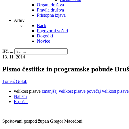
Organi društva
Pravila društva
Pristopna izjava
Arhiv
Back
Pogovorni večeri
Dogodki
Novice
Išči ...
13. 11. 2014
Pismo čestitke in programske pobude Dru
Tomaž Golob
velikost pisave
zmanjšaj velikost pisave
povečaj velikost pisave
Natisni
E-pošta
Spoštovani gospod župan Gregor Macedoni,