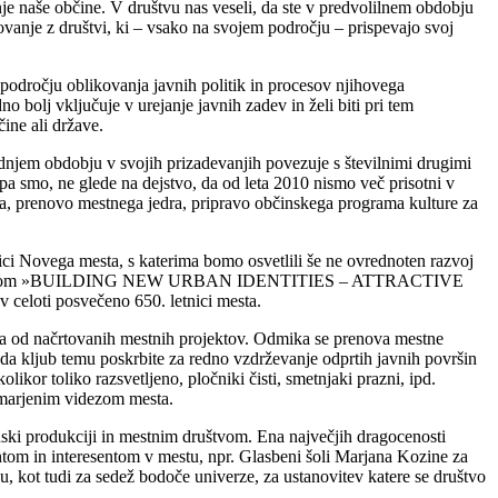
e naše občine. V društvu nas veseli, da ste v predvolilnem obdobju
lovanje z društvi, ki – vsako na svojem področju – prispevajo svoj
področju oblikovanja javnih politik in procesov njihovega
o bolj vključuje v urejanje javnih zadev in želi biti pri tem
ine ali države.
adnjem obdobju v svojih prizadevanjih povezuje s številnimi drugimi
pa smo, ne glede na dejstvo, da od leta 2010 nismo več prisotni v
a, prenovo mestnega jedra, pripravo občinskega programa kulture za
ci Novega mesta, s katerima bomo osvetlili še ne ovrednoten razvoj
ekta z naslovom »BUILDING NEW URBAN IDENTITIES – ATTRACTIVE
loti posvečeno 650. letnici mesta.
rega od načrtovanih mestnih projektov. Odmika se prenova mestne
da kljub temu poskrbite za redno vzdrževanje odprtih javnih površin
ikor toliko razsvetljeno, pločniki čisti, smetnjaki prazni, ipd.
nemarjenim videzom mesta.
ki produkciji in mestnim društvom. Ena največjih dragocenosti
tom in interesentom v mestu, npr. Glasbeni šoli Marjana Kozine za
, kot tudi za sedež bodoče univerze, za ustanovitev katere se društvo