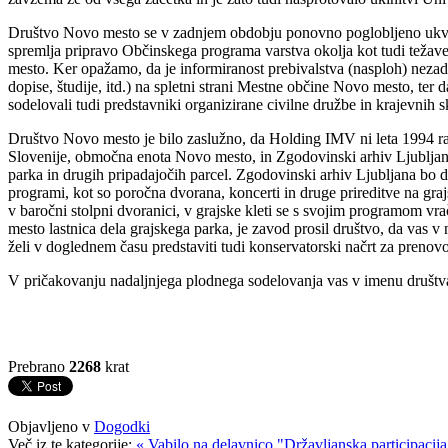
Društvo Novo mesto se v zadnjem obdobju ponovno poglobljeno ukvarj
spremlja pripravo Občinskega programa varstva okolja kot tudi težave,
mesto. Ker opažamo, da je informiranost prebivalstva (nasploh) nezad
dopise, študije, itd.) na spletni strani Mestne občine Novo mesto, ter
sodelovali tudi predstavniki organizirane civilne družbe in krajevnih s
Društvo Novo mesto je bilo zaslužno, da Holding IMV ni leta 1994 raz
Slovenije, območna enota Novo mesto, in Zgodovinski arhiv Ljubljana, 
parka in drugih pripadajočih parcel. Zgodovinski arhiv Ljubljana bo 
programi, kot so poročna dvorana, koncerti in druge prireditve na gra
v baročni stolpni dvoranici, v grajske kleti se s svojim programom vr
mesto lastnica dela grajskega parka, je zavod prosil društvo, da vas 
želi v doglednem času predstaviti tudi konservatorski načrt za preno
V pričakovanju nadaljnjega plodnega sodelovanja vas v imenu društv
Predsedn
Tomaž G
Prebrano
2268
krat
Objavljeno v
Dogodki
Več iz te kategorije:
« Vabilo na delavnico "Državljanska participacija