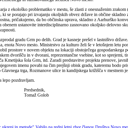
a z ekološko problematiko v mestu, še zlasti z onesnaženim zrakom (
 ki se porajajo pri izvajanju okoljskih obvez države in občine skladno
ostna, pričakujemo, da bo občinska uprava, skladno z Aarhurško konven
 da obenem ustanovite interdisciplinarno zasnovano okoljsko delovno sku
kupnosti.
prodal gradu Grm po delih. Grad je kasneje prešel v lastništvo države
enota Novo mesto. Ministrstvo za kulturo želi še v letošnjem letu pono
dobil prostore v novem objektu na lokaciji obstoječega gospodarskega p
jskem dvorišču in v dvorani, reprezentančne vsebine, kot so sprejemi, 
ača Kmetijska šola Grm, itd. Zaradi predstavitve projekta prenove, jav
v njegovem imenu povabi na čim prejšnji obisk gradu, kateremu bodo pri
vo Glavnega trga, Rozmanove ulice in kandijskega križišča v mestnem je
a lepo pozdravljam.
ik,
olob
: ukrepi in metode"
Vabilo na redni letni zbor članov Društva Novo me