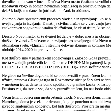
dovolite mi, da vam v imenu Društva Novo mesto čestitam za volilni 
izpostavili vlogo in pomen nevladnih organizacij in prostovoljnega del
delež k boljšemu danes in jutri naših občank in občanov.
Živimo v času spremenjenih procesov vladanja in upravljanja, ko se b
uveljavljanja in izvajanja. Današnja civilna družba se v varovanju javn
enakopraven sogovornik ostalim deležnikom, še zlasti tistim, ki ste o
Društvo Novo mesto, ki že dvajset let deluje v dobro mesta in občine 
društvi, še zlasti z Društvom za razvijanje prostovoljnega dela Novo 
občinskem svetu, vključeni v številne delovne skupine in komisije M
obdobje 2014-2020 in prenovo tržnice.
Kot društvo smo v partnerskem sodelovanju z Založbo Goga prevzeli o
mesta v zadnjih petdesetih letih. Ob tem z DRPDNM in partnerj
CITIES BY CREATIVE CITIZENS (BUILD)«. Prvo srečanje vseh evrops
Ne glede na številne dogodke, ki se bodo zvrstili v prazničnem letu 
tržnice, prenova Glavnega trga in Rozmanove ulice je še v fazi načrt
v mestnem jedru, da se ne bomo spotikali ob granitne kocke, ki izstopa
Prosimo vas, da storite vse, da se v prazničnem letu, ko nas bodo obi
Večni temi in boleči rani mesta ostajata usoda Narodnega doma in m
Narodnega doma je vsekakor dvorana, ki jo je potrebno nameniti izva
izvedbo simfoničnih koncertov, kot tudi društvom. Prostore za mestni
zavzema že od vsega začetka in je zato tudi nasprotovalo ukinitvi Un