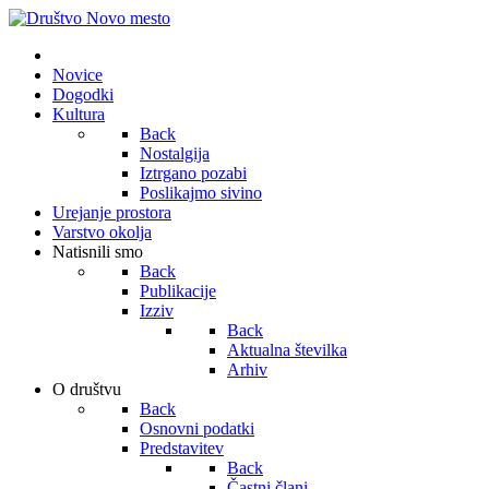
Novice
Dogodki
Kultura
Back
Nostalgija
Iztrgano pozabi
Poslikajmo sivino
Urejanje prostora
Varstvo okolja
Natisnili smo
Back
Publikacije
Izziv
Back
Aktualna številka
Arhiv
O društvu
Back
Osnovni podatki
Predstavitev
Back
Častni člani