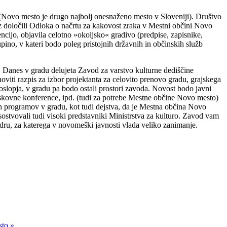
Novo mesto je drugo najbolj onesnaženo mesto v Sloveniji). Društvo
 z določili Odloka o načrtu za kakovost zraka v Mestni občini Novo
cijo, objavila celotno »okoljsko« gradivo (predpise, zapisnike,
pino, v kateri bodo poleg pristojnih državnih in občinskih služb
. Danes v gradu delujeta Zavod za varstvo kulturne dediščine
viti razpis za izbor projektanta za celovito prenovo gradu, grajskega
oslopja, v gradu pa bodo ostali prostori zavoda. Novost bodo javni
tiskovne konference, ipd. (tudi za potrebe Mestne občine Novo mesto)
nih programov v gradu, kot tudi dejstva, da je Mestna občina Novo
sostvovali tudi visoki predstavniki Ministrstva za kulturo. Zavod vam
dru, za katerega v novomeški javnosti vlada veliko zanimanje.
sto »