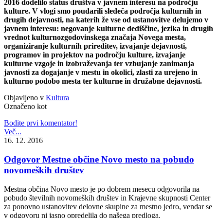
2016 dodelilo status društva v javnem interesu na področju
kulture. V vlogi smo poudarili sledeča področja kulturnih in
drugih dejavnosti, na katerih že vse od ustanovitve delujemo v
javnem interesu: negovanje kulturne dediščine, jezika in drugih
vrednot kulturnozgodovinskega značaja Novega mesta,
organiziranje kulturnih prireditev, izvajanje dejavnosti,
programov in projektov na področju kulture, izvajanje
kulturne vzgoje in izobraževanja ter vzbujanje zanimanja
javnosti za dogajanje v mestu in okolici, zlasti za urejeno in
kulturno podobo mesta ter kulturne in družabne dejavnosti.
Objavljeno v
Kultura
Označeno kot
Bodite prvi komentator!
Več...
16. 12. 2016
Odgovor Mestne občine Novo mesto na pobudo
novomeških društev
Mestna občina Novo mesto je po dobrem mesecu odgovorila na
pobudo številnih novomeških društev in Krajevne skupnosti Center
za ponovno ustanovitev delovne skupine za mestno jedro, vendar se
v odgovoru ni jasno opredelila do našega predloga.