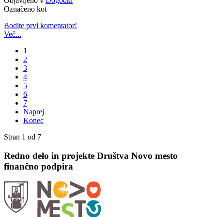
Objavljeno v
Dogodki
Označeno kot
Bodite prvi komentator!
Več...
1
2
3
4
5
6
7
Naprej
Konec
Stran 1 od 7
Redno delo in projekte Društva Novo mesto
finančno podpira