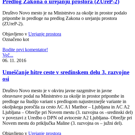
Predlog Zakona o urejanju prostora (ZUreP-2)
Društvo Novo mesto je na Ministrstvo za okolje in prostor podalo
pripombe in predloge na predlog Zakona o urejanju prostora
(ZUreP-2).
Objavljeno v
Urejanje prostora
Označeno kot
Bodite prvi komentator!
Več...
06. 11. 2016
Umeščanje hitre ceste v sredinskem delu 3. razvojne
osi
Društvo Novo mesto je v okviru javne razgrnitve in javne
obravnave podal na Ministrstvo za okolje in prostor pripombe in
predloge na študijo variant s predlogom najustreznejše variante in
okoljskega poročila za cesto AC A1 Maribor – Ljubljana in AC A2
Ljubljana – Obrežje pri Novem mestu (3. razvojna os –sredinski del)
v povezavi z Uredbo o DPN od avtoceste A2 Ljubljana- Obrežje pri
Novem mestu do priključka Maline (3. razvojna os – južni del).
Objavljeno v
Urejanje prostora