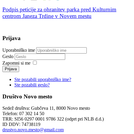
Podpis peticije za ohranitev parka pred Kulturnim
centrom Janeza Trdine v Novem mestu
Prijava
Uporabniško ime
Geslo
Zapomni si me
Prijava
Ste pozabili uporabniško ime?
Ste pozabili geslo?
Društvo Novo mesto
Sedež društva: Gubčeva 11, 8000 Novo mesto
Telefon: 07 302 14 50
TRR: SI56 0297 0001 9786 322 (odprt pri NLB d.d.)
ID DDV: 74738119
drustvo.novo.mesto@gmail.com