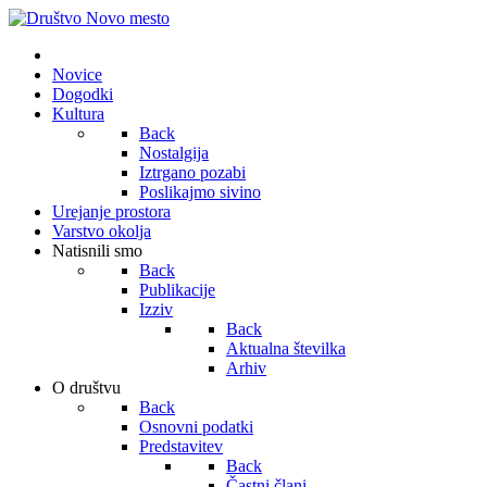
Novice
Dogodki
Kultura
Back
Nostalgija
Iztrgano pozabi
Poslikajmo sivino
Urejanje prostora
Varstvo okolja
Natisnili smo
Back
Publikacije
Izziv
Back
Aktualna številka
Arhiv
O društvu
Back
Osnovni podatki
Predstavitev
Back
Častni člani