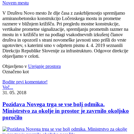
V Društvu Novo mesto že dlje časa z zaskrbljenostjo spremljamo
armiranobetonsko konstrukcijo Ločenskega mostu in prometne
razmere v bližnjem križišču. Pri pregledu mostne konstrukcije,
vertikalne prometne signalizacije, spremljanju prometnih razmer na
mostu in v križišču ter na podlagi vsakodnevnih izkušenj članov
društva in opozoril s strani novomeške javnosti smo prišli do vrste
ugotovitev, s katerimi smo v odprtem pismu 4. 4. 2019 seznanili
Direkcijo Republike Slovenije za infrastrukturo. Odgovor direkcije
objavljamo v celoti.
Objavljeno v
Urejanje prostora
Označeno kot
Bodite prvi komentator!
Več...
31. 05. 2018
Pozidava Novega trga se vse bolj odmika.
Ministrstvo za okolje in prostor je zavrnilo okoljsko
poročilo