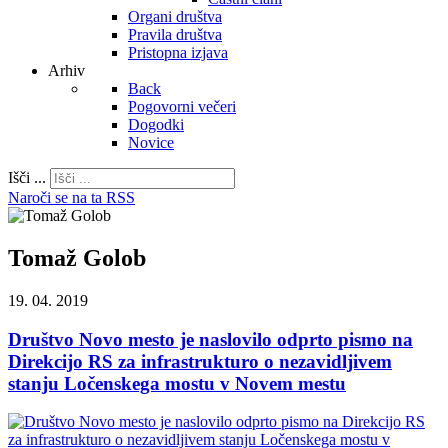
Organi društva
Pravila društva
Pristopna izjava
Arhiv
Back
Pogovorni večeri
Dogodki
Novice
Išči ...
Naroči se na ta RSS
Tomaž Golob
19. 04. 2019
Društvo Novo mesto je naslovilo odprto pismo na
Direkcijo RS za infrastrukturo o nezavidljivem
stanju Ločenskega mostu v Novem mestu