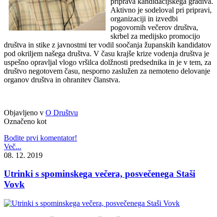
priprava kandidacijskega gradiva.
Aktivno je sodeloval pri pripravi,
organizaciji in izvedbi
pogovornih večerov društva,
skrbel za medijsko promocijo
društva in stike z javnostmi ter vodil soočanja županskih kandidatov
pod okriljem našega društva. V času krajše krize vodenja društva je
uspešno opravljal vlogo vršilca dolžnosti predsednika in je v tem, za
društvo negotovem času, nesporno zaslužen za nemoteno delovanje
organov društva in ohranitev članstva.
Objavljeno v
O Društvu
Označeno kot
Bodite prvi komentator!
Več...
08. 12. 2019
Utrinki s spominskega večera, posvečenega Staši
Vovk