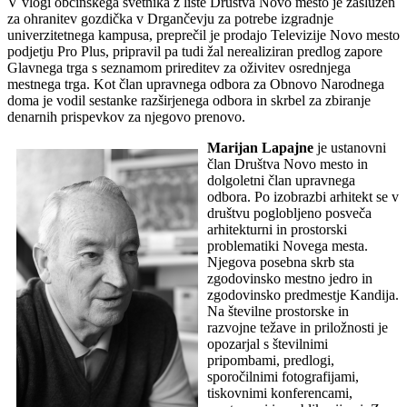
V vlogi občinskega svetnika z liste Društva Novo mesto je zaslužen
za ohranitev gozdička v Drgančevju za potrebe izgradnje
univerzitetnega kampusa, preprečil je prodajo Televizije Novo mesto
podjetju Pro Plus, pripravil pa tudi žal nerealiziran predlog zapore
Glavnega trga s seznamom prireditev za oživitev osrednjega
mestnega trga. Kot član upravnega odbora za Obnovo Narodnega
doma je vodil sestanke razširjenega odbora in skrbel za zbiranje
denarnih prispevkov za njegovo prenovo.
Marijan Lapajne
je ustanovni
član Društva Novo mesto in
dolgoletni član upravnega
odbora. Po izobrazbi arhitekt se v
društvu poglobljeno posveča
arhitekturni in prostorski
problematiki Novega mesta.
Njegova posebna skrb sta
zgodovinsko mestno jedro in
zgodovinsko predmestje Kandija.
Na številne prostorske in
razvojne težave in priložnosti je
opozarjal s številnimi
pripombami, predlogi,
sporočilnimi fotografijami,
tiskovnimi konferencami,