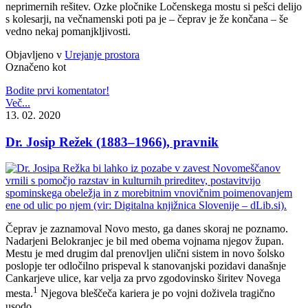
neprimernih rešitev. Ozke pločnike Ločenskega mostu si pešci delijo
s kolesarji, na večnamenski poti pa je – čeprav je že končana – še
vedno nekaj pomanjkljivosti.
Objavljeno v
Urejanje prostora
Označeno kot
Bodite prvi komentator!
Več...
13. 02. 2020
Dr. Josip Režek (1883–1966), pravnik
Čeprav je zaznamoval Novo mesto, ga danes skoraj ne poznamo.
Nadarjeni Belokranjec je bil med obema vojnama njegov župan.
Mestu je med drugim dal prenovljen ulični sistem in novo šolsko
poslopje ter odločilno prispeval k stanovanjski pozidavi današnje
Cankarjeve ulice, kar velja za prvo zgodovinsko širitev Novega
1
mesta.
Njegova bleščeča kariera je po vojni doživela tragično
usodo.