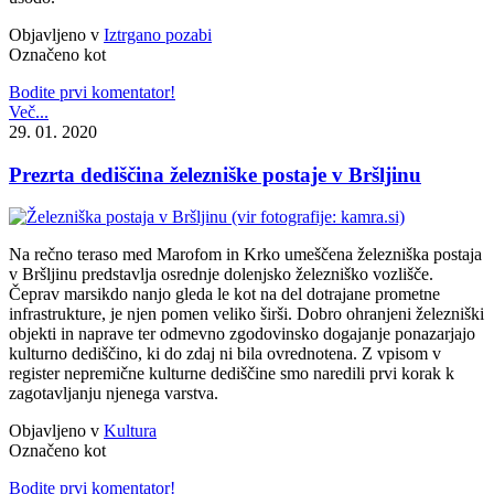
Objavljeno v
Iztrgano pozabi
Označeno kot
Bodite prvi komentator!
Več...
29. 01. 2020
Prezrta dediščina železniške postaje v Bršljinu
Na rečno teraso med Marofom in Krko umeščena železniška postaja
v Bršljinu predstavlja osrednje dolenjsko železniško vozlišče.
Čeprav marsikdo nanjo gleda le kot na del dotrajane prometne
infrastrukture, je njen pomen veliko širši. Dobro ohranjeni železniški
objekti in naprave ter odmevno zgodovinsko dogajanje ponazarjajo
kulturno dediščino, ki do zdaj ni bila ovrednotena. Z vpisom v
register nepremične kulturne dediščine smo naredili prvi korak k
zagotavljanju njenega varstva.
Objavljeno v
Kultura
Označeno kot
Bodite prvi komentator!