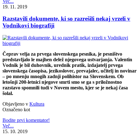
Več...
19. 11. 2019
Razstavili dokumente, ki so razrešili nekaj vrzeli v
Vodnikovi biografiji
Čeprav velja za prvega slovenskega pesnika, je pesništvo
predstavljalo le majhen delež njegovega ustvarjanja. Valentin
Vodnik je bil duhovnik, urednik pratik, izdajatelj prvega
slovenskega časopisa, jezikoslovec, prevajalec, učitelj in novinar
– po mnenju mnogih zadnji polihistor na Slovenskem. Ob
letošnji 200-letnici njegove smrti smo se ga s priložnostno
razstavo spomnili tudi v Novem mestu, kjer se je nekaj časa
šolal.
Objavljeno v
Kultura
Označeno kot
Bodite prvi komentator!
Več...
15. 10. 2019