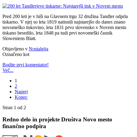
Pred 200 leti je v hiši na Glavnem trgu 32 družina Tandler odprla
tiskarno. V njej so leta 1819 natisnili najstarejšo do danes znano
novomeško tiskovino, leta 1831 prvo slovensko v Novem mestu
tiskano besedilo, leta 1848 pa tudi prvi novomeški časnik
Sloweniens Blatt.
Objavljeno v
Nostalgija
Označeno kot
Bodite prvi komentator!
Več...
1
2
Naprej
Konec
Stran 1 od 2
Redno delo in projekte Društva Novo mesto
finančno podpira