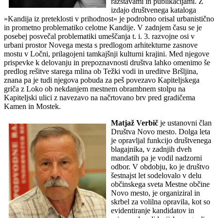
razstavami in publikacijami. Z
izdajo društvenega kataloga
»Kandija iz preteklosti v prihodnost« je podrobno orisal urbanistično
in prometno problematiko celotne Kandije. V zadnjem času se je
posebej posvečal problematiki umeščanja t. i. 3. razvojne osi v
urbani prostor Novega mesta s predlogom arhitekturne zasnove
mostu v Ločni, prilagojeni tamkajšnji kulturni krajini. Med njegove
prispevke k delovanju in prepoznavnosti društva lahko omenimo še
predlog rešitve starega mlina ob Težki vodi in ureditve Bršljina,
znana pa je tudi njegova pobuda za peš povezavo Kapiteljskega
griča z Loko ob nekdanjem mestnem obrambnem stolpu na
Kapiteljski ulici z navezavo na načrtovano brv pred gradičema
Kamen in Mostek.
Matjaž Verbič
je ustanovni član
Društva Novo mesto. Dolga leta
je opravljal funkcijo društvenega
blagajnika, v zadnjih dveh
mandatih pa je vodil nadzorni
odbor. V obdobju, ko je društvo
šestnajst let sodelovalo v delu
občinskega sveta Mestne občine
Novo mesto, je organiziral in
skrbel za volilna opravila, kot so
evidentiranje kandidatov in