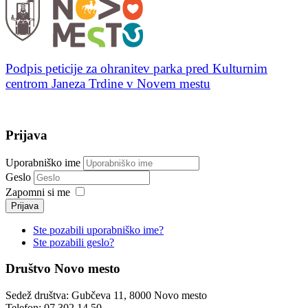
Podpis peticije za ohranitev parka pred Kulturnim
centrom Janeza Trdine v Novem mestu
Prijava
Uporabniško ime
Geslo
Zapomni si me
Prijava
Ste pozabili uporabniško ime?
Ste pozabili geslo?
Društvo Novo mesto
Sedež društva: Gubčeva 11, 8000 Novo mesto
Telefon: 07 302 14 50