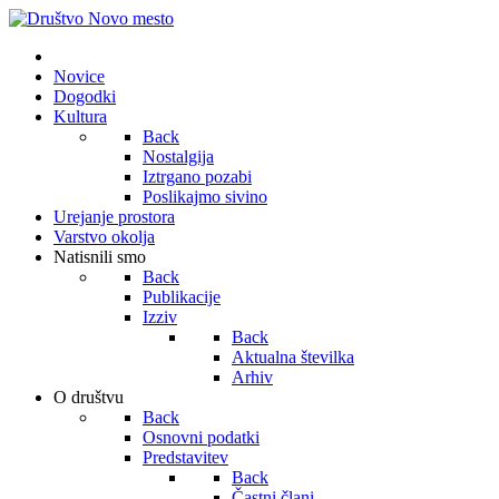
Novice
Dogodki
Kultura
Back
Nostalgija
Iztrgano pozabi
Poslikajmo sivino
Urejanje prostora
Varstvo okolja
Natisnili smo
Back
Publikacije
Izziv
Back
Aktualna številka
Arhiv
O društvu
Back
Osnovni podatki
Predstavitev
Back
Častni člani