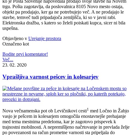
ko je Pošta Slovenije napovedala prodajo svoje stavbe na Novem
trgu. Pošta zagotavlja, da poslovalnica 8105 Novo mesto ostaja,
objekt pa prodajajo, ker ga ne potrebujejo več. A ne prodajajo le
stavbe, temveč tudi pripadajoča zemljišča, ki so v javni rabi.
Elektronska dražba, s katero so želeli poiskati kupca, sicer ni bila
uspešna.
Objavljeno v
Urejanje prostora
Označeno kot
Bodite prvi komentator!
Več...
23. 02. 2020
Vprašljiva varnost pešcev in kolesarjev
1
Nova večnamenska pot ob Levičnikovi cesti
med Ločno in Žabjo
vasjo je pešcem in kolesarjem omogočila enostavnejše prehajanje
med tema mestnima predeloma, kar je zagotovo prispevek k
trajnostni mobilnosti. A nepremišljeno načrtovanje in prevlada želje
po povezanosti na račun prometne varnosti sta pripeljala do