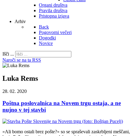
Organi društva
Pravila društva
Pristopna izjava
Arhiv
Back
Pogovorni večeri
Dogodki
Novice
Išči ...
Naroči se na ta RSS
Luka Rems
28. 02. 2020
Poštna poslovalnica na Novem trgu ostaja, a ne
nujno v tej stavbi
»Ali bomo ostali brez pošte?« so se spraševali zaskrbljeni meščani,