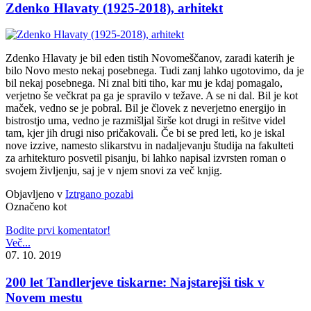
Zdenko Hlavaty (1925-2018), arhitekt
Zdenko Hlavaty je bil eden tistih Novomeščanov, zaradi katerih je
bilo Novo mesto nekaj posebnega. Tudi zanj lahko ugotovimo, da je
bil nekaj posebnega. Ni znal biti tiho, kar mu je kdaj pomagalo,
verjetno še večkrat pa ga je spravilo v težave. A se ni dal. Bil je kot
maček, vedno se je pobral. Bil je človek z neverjetno energijo in
bistrostjo uma, vedno je razmišljal širše kot drugi in rešitve videl
tam, kjer jih drugi niso pričakovali. Če bi se pred leti, ko je iskal
nove izzive, namesto slikarstvu in nadaljevanju študija na fakulteti
za arhitekturo posvetil pisanju, bi lahko napisal izvrsten roman o
svojem življenju, saj je v njem snovi za več knjig.
Objavljeno v
Iztrgano pozabi
Označeno kot
Bodite prvi komentator!
Več...
07. 10. 2019
200 let Tandlerjeve tiskarne: Najstarejši tisk v
Novem mestu