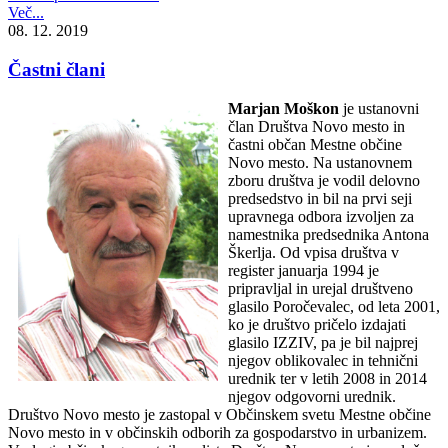
Več...
08. 12. 2019
Častni člani
Marjan Moškon
je ustanovni
član Društva Novo mesto in
častni občan Mestne občine
Novo mesto. Na ustanovnem
zboru društva je vodil delovno
predsedstvo in bil na prvi seji
upravnega odbora izvoljen za
namestnika predsednika Antona
Škerlja. Od vpisa društva v
register januarja 1994 je
pripravljal in urejal društveno
glasilo Poročevalec, od leta 2001,
ko je društvo pričelo izdajati
glasilo IZZIV, pa je bil najprej
njegov oblikovalec in tehnični
urednik ter v letih 2008 in 2014
njegov odgovorni urednik.
Društvo Novo mesto je zastopal v Občinskem svetu Mestne občine
Novo mesto in v občinskih odborih za gospodarstvo in urbanizem.